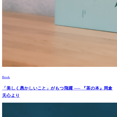
Book
「美しく愚かしいこと」がもつ飛躍 ── 『茶の本』岡倉
天心より