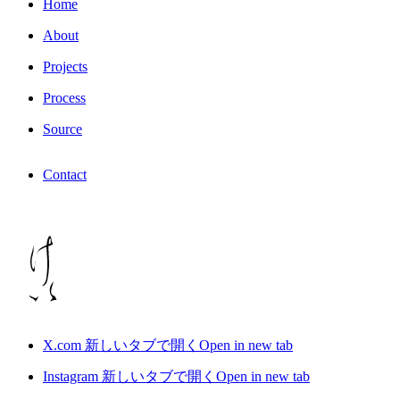
Home
About
Projects
Process
Source
Contact
X.com
新しいタブで開く
Open in new tab
Instagram
新しいタブで開く
Open in new tab