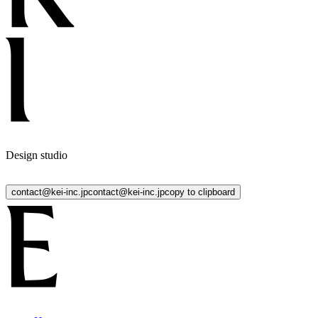
Design studio
contact@kei-inc.jp
c
o
n
t
a
c
t
@
k
e
i
-
i
n
c
.
j
p
copy to clipboard