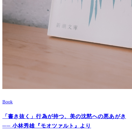
Book
「書き抜く」行為が持つ、美の沈黙への悪あがき
── 小林秀雄『モオツァルト』より