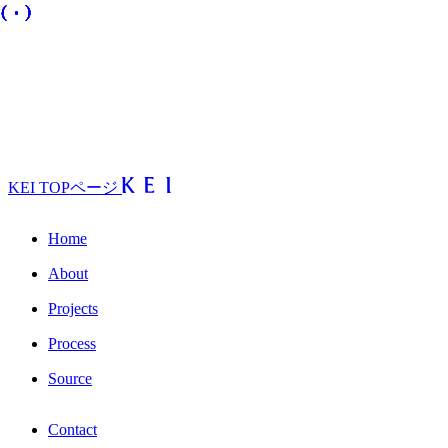
KEI TOPページ
Home
About
Projects
Process
Source
Contact