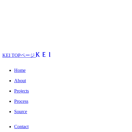
KEI TOPページ
Home
About
Projects
Process
Source
Contact